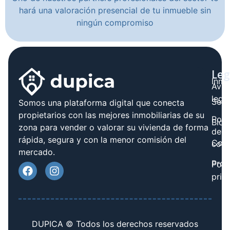
hará una valoración presencial de tu inmueble sin
ningún compromiso
Leg
Inmo
Avis
legal
Serv
Somos una plataforma digital que conecta
propietarios con las mejores inmobiliarias de su
Polít
Blog
zona para vender o valorar su vivienda de forma
de
rápida, segura y con la menor comisión del
Cont
cook
mercado.
Prov
Polí
priv
DUPICA © Todos los derechos reservados