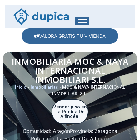
VALORA GRATIS TU VIVIENDA
INMOBILIARIA MOC & NAYA
INTERNACIONAL
INMOBILIARI S.L.
Inicio
•
Inmobiliarias
•
MOC & NAYA INTERNACIONAL
INMOBILIARI S.L.
Vender piso en
La Puebla De
Alfindén
Comunidad:
Aragón
Provincia:
Zaragoza
Población:
La Puebla De Alfindén