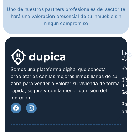
Uno de nuestros partners profesionales del sector te
hará una valoración presencial de tu inmueble sin
ningún compromiso
Leg
Inmo
Avis
legal
Serv
Somos una plataforma digital que conecta
propietarios con las mejores inmobiliarias de su
Polít
Blog
zona para vender o valorar su vivienda de forma
de
rápida, segura y con la menor comisión del
Cont
cook
mercado.
Prov
Polí
priv