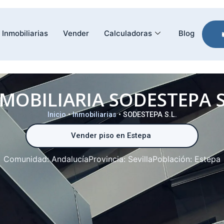
Inmobiliarias
Vender
Calculadoras
Blog
MOBILIARIA SODESTEPA S
Inicio
•
Inmobiliarias
•
SODESTEPA S.L.
Vender piso en Estepa
Comunidad:
Andalucía
Provincia:
Sevilla
Población:
Estepa