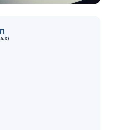
ón
BAJO