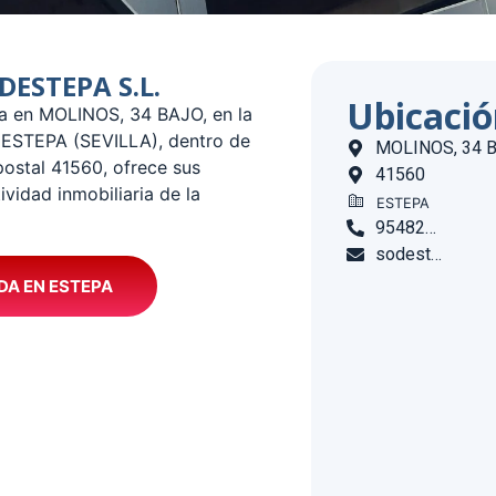
ODESTEPA S.L.
Ubicaci
da en MOLINOS, 34 BAJO, en la
e ESTEPA (SEVILLA), dentro de
MOLINOS, 34 
stal 41560, ofrece sus
41560
vidad inmobiliaria de la
ESTEPA
954820002
sodestepa@telefonica.net
DA EN ESTEPA