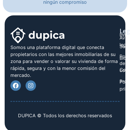
ningún compromiso
Leg
Inmo
Avis
legal
Serv
Somos una plataforma digital que conecta
propietarios con las mejores inmobiliarias de su
Polít
Blog
zona para vender o valorar su vivienda de forma
de
rápida, segura y con la menor comisión del
Cont
cook
mercado.
Prov
Polí
priv
DUPICA © Todos los derechos reservados