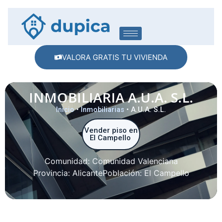
VALORA GRATIS TU VIVIENDA
INMOBILIARIA A.U.A. S.L.
Inicio
•
Inmobiliarias
•
A.U.A. S.L.
Vender piso en
El Campello
Comunidad:
Comunidad Valenciana
Provincia:
Alicante
Población:
El Campello