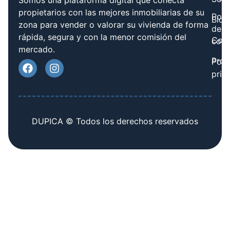
Somos una plataforma digital que conecta
propietarios con las mejores inmobiliarias de su
Polít
Blog
zona para vender o valorar su vivienda de forma
de
rápida, segura y con la menor comisión del
Cont
cook
mercado.
Prov
Polí
priv
DUPICA © Todos los derechos reservados