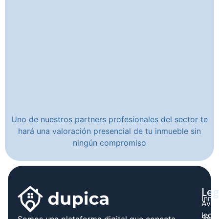
Uno de nuestros partners profesionales del sector te
hará una valoración presencial de tu inmueble sin
ningún compromiso
Leg
Inmo
Avis
legal
Serv