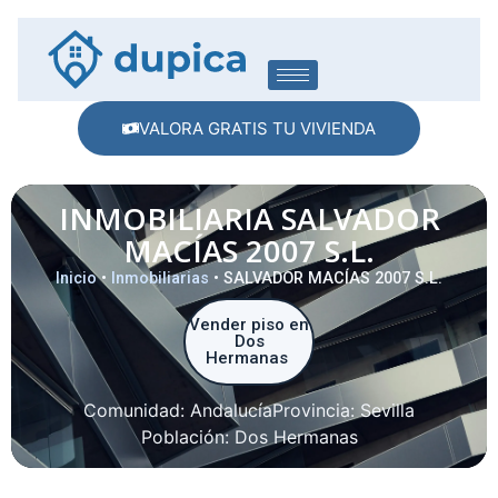
VALORA GRATIS TU VIVIENDA
INMOBILIARIA SALVADOR
MACÍAS 2007 S.L.
Inicio
•
Inmobiliarias
•
SALVADOR MACÍAS 2007 S.L.
Vender piso en
Dos
Hermanas
Comunidad:
Andalucía
Provincia:
Sevilla
Población:
Dos Hermanas