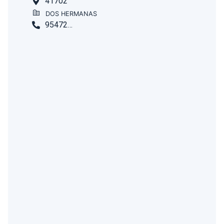
41702
DOS HERMANAS
954726694