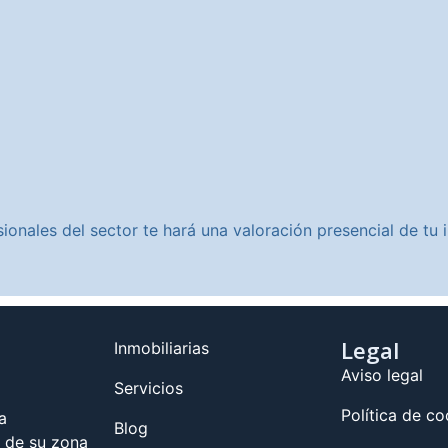
ionales del sector te hará una valoración presencial de t
Legal
Inmobiliarias
Aviso legal
Servicios
Política de co
a
Blog
s de su zona